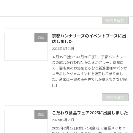
りくださいませ。 以下、現在取り扱い店舗一覧
アコメ […]
続きを読む
京都ハンナリーズのイベントブースに出
日常
店しました
2025年4月21日
４月19日(土)・41月20日(日)、京都ハンナリー
ズの試合が行われた かたおかアリーナ京都に
て、洛結 京のお野菜じゃむと新進堂様のパンが
コラボしたジャムサンドを販売して参りまし
た。通常は一部の販売先でしか購入できない限
[…]
続きを読む
こだわり食品フェア2025に出展しました
日常
2025年2月21日
2025年2月12日(水)～14(金)まで幕張メッセで