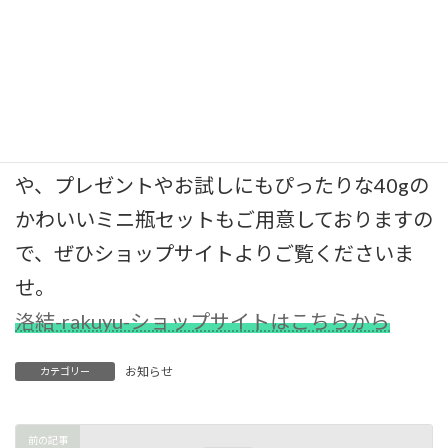
ようにフルーティーな「とまと」、調味料選
手権2025でパンのおとも部門最優秀賞および
総合１を受賞した「さつまいも」がございま
す。
３種がセットになった贈答向けギフト商品
や、プレゼントやお試しにもぴったりな40gの
かわいいミニ瓶セットもご用意しておりますの
で、ぜひショップサイトよりご覧くださいま
せ。
洛結-rakuyu-ショップサイトはこちらから
お知らせ
カテゴリー
前の記事