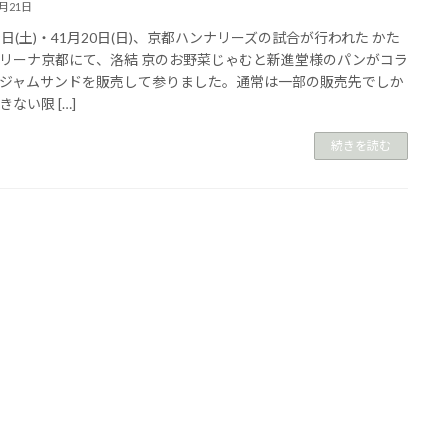
4月21日
9日(土)・41月20日(日)、京都ハンナリーズの試合が行われた かた
リーナ京都にて、洛結 京のお野菜じゃむと新進堂様のパンがコラ
ジャムサンドを販売して参りました。通常は一部の販売先でしか
ない限 […]
続きを読む