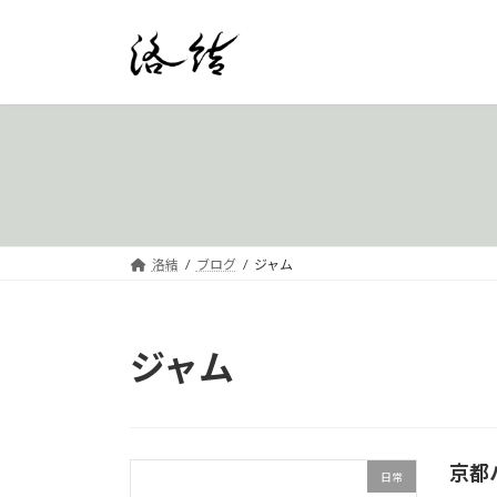
コ
ナ
ン
ビ
テ
ゲ
ン
ー
ツ
シ
へ
ョ
ス
ン
キ
に
ッ
移
プ
動
洛結
ブログ
ジャム
ジャム
京都
日常