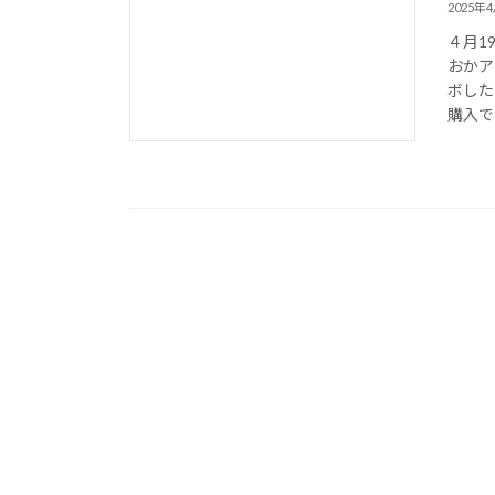
2025年
４月1
おかア
ボした
購入でき